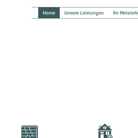
Home
Unsere Leistungen
Ihr Meisterb
Telefon:
07142/940824
E-Mail:
kontakt@maler-mauch.de